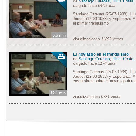
de
Santiago Carenas, Llluís Costa,
cargado hace
5465 días
Santiago Carenas (25-07-1938), Lllu
Jaquet (12-09-1933) y Esperanza Ma
el primer franquismo
5.5 min
visualizaciones
11292 veces
El noviazgo en el franquismo
de
Santiago Carenas, Llluís Costa,
cargado hace
5174 días
Santiago Carenas (25-07-1938), Lllu
Jaquet (12-03-1933) y Esperanza Ma
costumbres sobre el noviazgo duran
12.1 min
visualizaciones
9751 veces