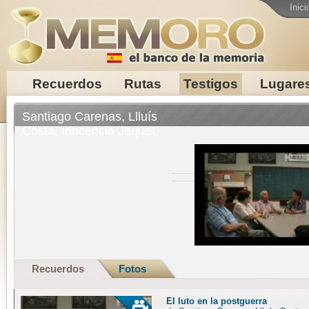
Inici
Recuerdos
Rutas
Testigos
Lugare
Santiago Carenas, Llluís
Costa, Inocencia Jaquet,
Esperanza Martínez
Recuerdos
Fotos
El luto en la postguerra