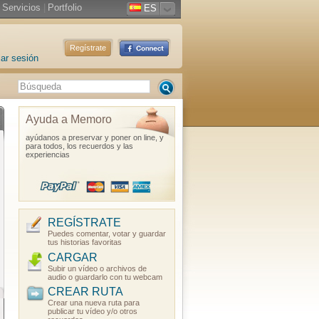
Servicios
|
Portfolio
ES
Regístrate
iar sesión
Ayuda a Memoro
ayúdanos a preservar y poner on line, y
para todos, los recuerdos y las
experiencias
REGÍSTRATE
Puedes comentar, votar y guardar
tus historias favoritas
CARGAR
Subir un vídeo o archivos de
audio o guardarlo con tu webcam
CREAR RUTA
Crear una nueva ruta para
publicar tu vídeo y/o otros