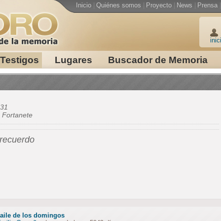
Inicio
|
Quiénes somos
|
Proyecto
|
News
|
Prensa
|
inic
Testigos
Lugares
Buscador de Memoria
31
e
Fortanete
 recuerdo
baile de los domingos