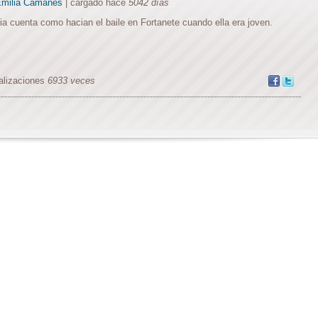
milia Camañes
| cargado hace
5042 días
ia cuenta como hacian el baile en Fortanete cuando ella era joven.
alizaciones
6933 veces