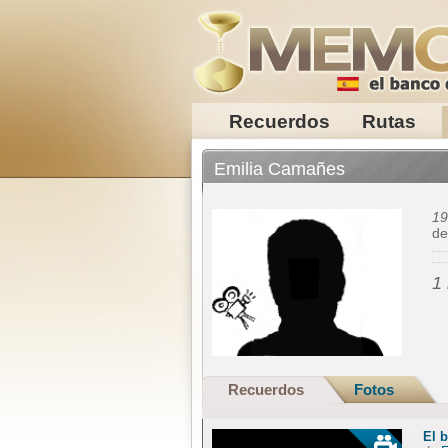
Recuerdos
Rutas
Emilia Camañes
19
d
1
Recuerdos
Fotos
El 