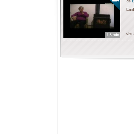
de
E
Emil
visu
1.5 min