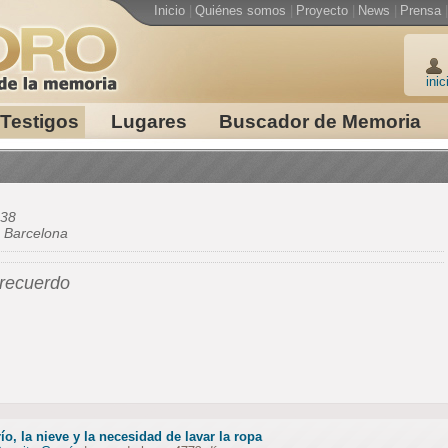
Inicio
|
Quiénes somos
|
Proyecto
|
News
|
Prensa
|
inic
Testigos
Lugares
Buscador de Memoria
38
e
Barcelona
 recuerdo
río, la nieve y la necesidad de lavar la ropa