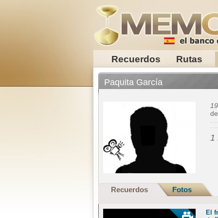
Recuerdos
Rutas
Paquita García
19
d
1
Recuerdos
Fotos
El f