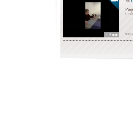
de
P
Paqu
tení
visu
3.9 min