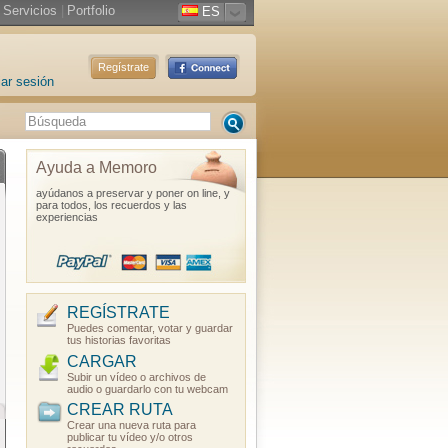
Servicios
|
Portfolio
ES
Regístrate
iar sesión
Ayuda a Memoro
ayúdanos a preservar y poner on line, y
para todos, los recuerdos y las
experiencias
REGÍSTRATE
Puedes comentar, votar y guardar
tus historias favoritas
CARGAR
Subir un vídeo o archivos de
audio o guardarlo con tu webcam
CREAR RUTA
Crear una nueva ruta para
publicar tu vídeo y/o otros