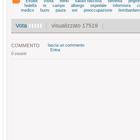
Estate
visita
treno
saluto fascista
severità
prigion
fedeltà
re
campo
albergo
ospedale
infermiera
c
medico
burro
paura
est
preoccupazione
bombardam
visualizzato 17519
Vota
COMMENTO
lascia un commento
Entra
0 inseriti