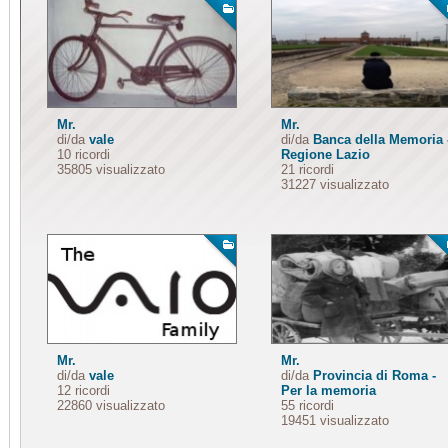
Mr.
Mr.
di/da
vale
di/da
Banca della Memoria 
10 ricordi
Regione Lazio
35805 visualizzato
21 ricordi
31227 visualizzato
Mr.
Mr.
di/da
vale
di/da
Provincia di Roma -
12 ricordi
Per la memoria
22860 visualizzato
55 ricordi
19451 visualizzato