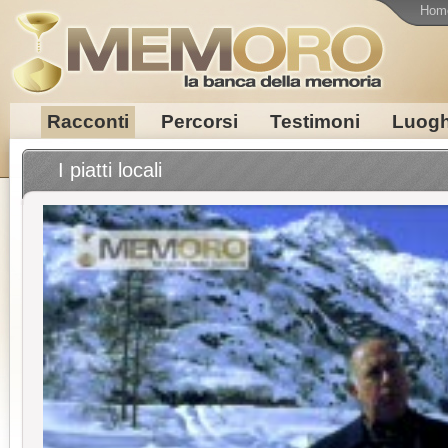
Hom
Racconti
Percorsi
Testimoni
Luogh
I piatti locali