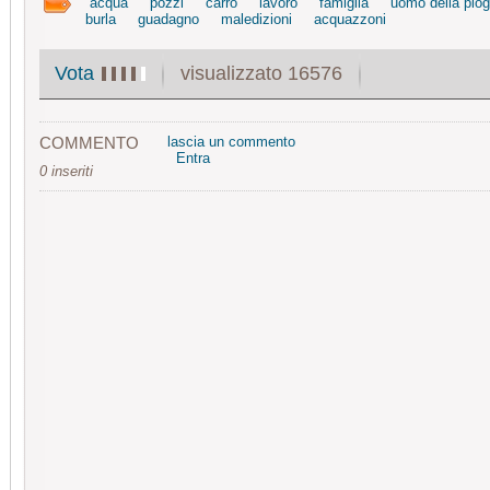
acqua
pozzi
carro
lavoro
famiglia
uomo della piog
burla
guadagno
maledizioni
acquazzoni
visualizzato 16576
Vota
COMMENTO
lascia un commento
Entra
0 inseriti