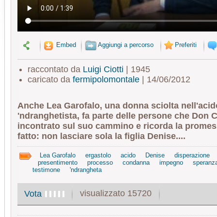
Embed
Aggiungi a percorso
Preferiti
raccontato da
Luigi Ciotti
| 1945
caricato da
fermipolomontale
| 14/06/2012
Anche Lea Garofalo, una donna sciolta nell'acido
'ndranghetista, fa parte delle persone che Don C
incontrato sul suo cammino e ricorda la promes
fatto: non lasciare sola la figlia Denise....
Lea Garofalo
ergastolo
acido
Denise
disperazione
presentimento
processo
condanna
impegno
speranz
testimone
'ndrangheta
visualizzato 15720
Vota