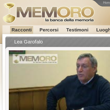
Hom
Racconti
Percorsi
Testimoni
Luogh
Lea Garofalo