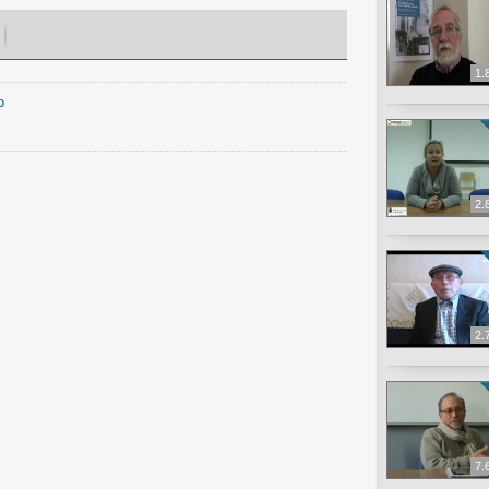
1.
o
2.
2.
7.