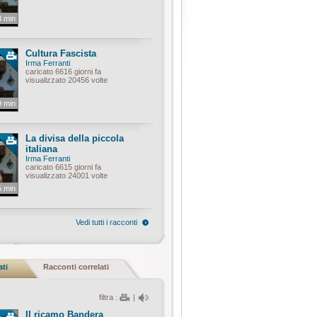
3 min
Cultura Fascista
Irma Ferranti
caricato 6616 giorni fa
visualizzato 20456 volte
9 min
La divisa della piccola
italiana
Irma Ferranti
caricato 6615 giorni fa
visualizzato 24001 volte
5 min
Vedi tutti i racconti
ati
Racconti correlati
filtra :
|
Il ricamo Bandera