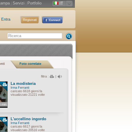
tampa
|
Servizi
|
Portfolio
IT
Entra
Registrati
onti
Foto correlate
filtra :
|
La modisteria
Irma Ferranti
caricato 6618 giorni fa
visualizzato 21221 volte
6 min
L'uccellino ingordo
Irma Ferranti
caricato 6617 giorni fa
visualizzato 20516 volte