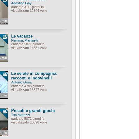
Agostino Gay
caricato 3111 giorni fa
visualizzato 12844 volte
8 min
Le vacanze
Flaminia Martinelli
caricato 5071 giorni fa
visualizzato 14851 volte
8 min
Le serate in compagnia:
racconti e indovinelli
Antonio Gona
caricato 4788 giorni fa
visualizzato 16847 volte
7 min
Piccoli e grandi giochi
Tito Marazzi
caricato 5071 giorni fa
visualizzato 16096 volte
6 min