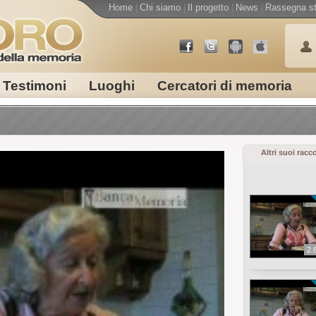
Home
|
Chi siamo
|
Il progetto
|
News
|
Rassegna s
Testimoni
Luoghi
Cercatori di memoria
Altri suoi racc
2.