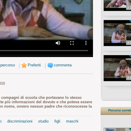
2.
4.
 percorso
Preferiti
commenta
4.
008
si compagni di scuola che portavano lo stesso
 più informazioni del dovuto e che poteva essere
sun nome, ovvero nessun padre che riconoscesse la
Percorsi correl
o
discriminazioni
studio
figli
maschi