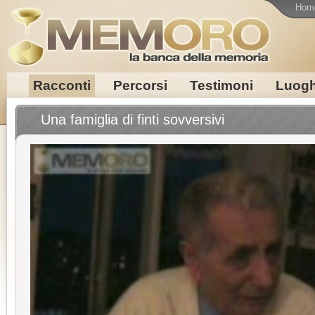
Hom
Racconti
Percorsi
Testimoni
Luogh
Una famiglia di finti sovversivi