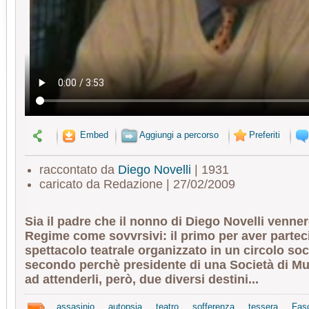
Embed
Aggiungi a percorso
Preferiti
raccontato da
Diego Novelli
| 1931
caricato da Redazione | 27/02/2009
Sia il padre che il nonno di Diego Novelli venner
Regime come sovvrsivi: il primo per aver partec
spettacolo teatrale organizzato in un circolo socia
secondo perchè presidente di una Società di M
ad attenderli, però, due diversi destini...
assasinio
autopsia
teatro
sofferenza
tessera
Fas