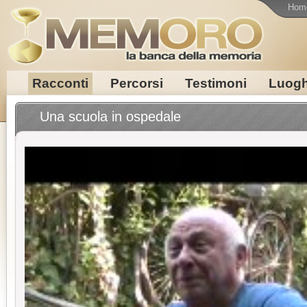
Hom
Racconti
Percorsi
Testimoni
Luogh
Una scuola in ospedale