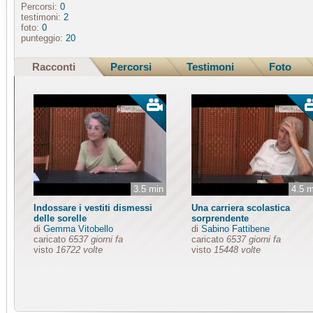
Percorsi:
0
testimoni:
2
foto:
0
punteggio:
20
Racconti
Percorsi
Testimoni
Foto
3.5 min
4.5 m
Indossare i vestiti dismessi
Una carriera scolastica
delle sorelle
sorprendente
di
Gemma Vitobello
di
Sabino Fattibene
caricato
6537 giorni fa
caricato
6537 giorni fa
visto
16722 volte
visto
15448 volte