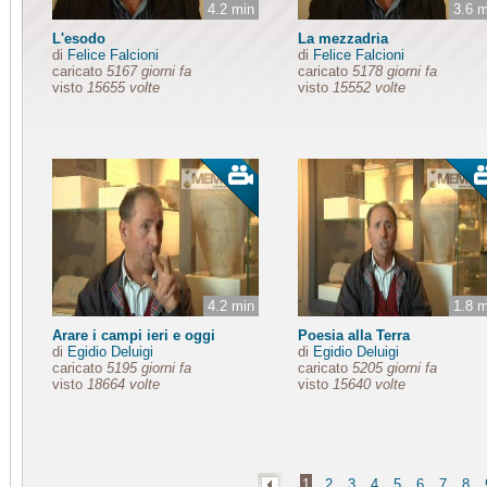
4.2 min
3.6 m
L'esodo
La mezzadria
di
Felice Falcioni
di
Felice Falcioni
caricato
5167 giorni fa
caricato
5178 giorni fa
visto
15655 volte
visto
15552 volte
4.2 min
1.8 m
Arare i campi ieri e oggi
Poesia alla Terra
di
Egidio Deluigi
di
Egidio Deluigi
caricato
5195 giorni fa
caricato
5205 giorni fa
visto
18664 volte
visto
15640 volte
1
2
3
4
5
6
7
8