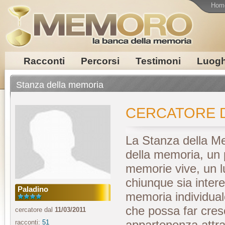
Hom
Racconti
Percorsi
Testimoni
Luogh
Stanza della memoria
CERCATORE 
La Stanza della Me
della memoria, un p
memorie vive, un l
chiunque sia intere
Paladino
memoria individuale
che possa far cres
cercatore dal
11/03/2011
appartenenza attrav
racconti:
51