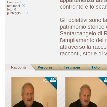
Percorsi:
0
confronto e lo sca
testimoni:
20
foto:
0
punteggio:
510
Gli obiettivi sono l
patrimonio storico d
Santarcangelo di 
l’ampliamento del ra
attraverso la racco
racconti, storie di 
Racconti
Percorsi
Testimoni
Foto