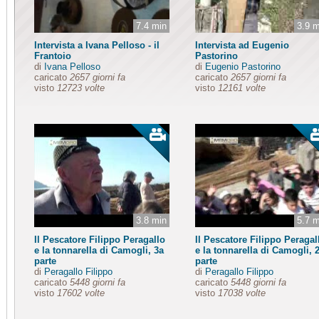
7.4 min
3.9 m
Intervista a Ivana Pelloso - il
Intervista ad Eugenio
Frantoio
Pastorino
di
Ivana Pelloso
di
Eugenio Pastorino
caricato
2657 giorni fa
caricato
2657 giorni fa
visto
12723 volte
visto
12161 volte
3.8 min
5.7 m
Il Pescatore Filippo Peragallo
Il Pescatore Filippo Peragal
e la tonnarella di Camogli, 3a
e la tonnarella di Camogli, 
parte
parte
di
Peragallo Filippo
di
Peragallo Filippo
caricato
5448 giorni fa
caricato
5448 giorni fa
visto
17602 volte
visto
17038 volte