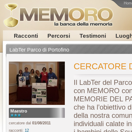
Hom
Racconti
Percorsi
Testimoni
Luogh
LabTer Parco di Portofino
CERCATORE 
Il LabTer del Parco
con MEMORO con i
MEMORIE DEL P
che ha l’obiettivo 
Maestro
della nostra comunit
individuali calate i
cercatore dal
01/08/2011
i bambini delle Scu
racconti:
12