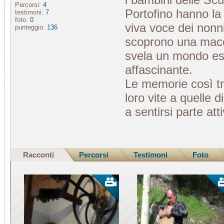
Percorsi:
4
Portofino hanno la 
testimoni:
7
foto:
0
viva voce dei nonn
punteggio:
136
scoprono una macc
svela un mondo e
affascinante.
Le memorie così t
loro vite a quelle 
a sentirsi parte atti
Racconti
Percorsi
Testimoni
Foto