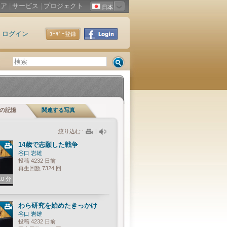
ィア
|
サービス
|
プロジェクト
日本
ログイン
ﾕｰｻﾞｰ登録
の記憶
関連する写真
絞り込む :
|
14歳で志願した戦争
谷口 岩雄
投稿 4232 日前
再生回数 7324 回
.0 分
わら研究を始めたきっかけ
谷口 岩雄
投稿 4232 日前