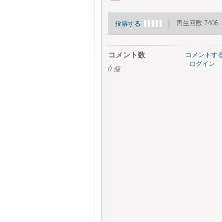
再生回数 7406
投票する
コメント数
コメントす
ログイン
0 個