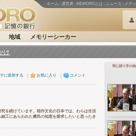
ホーム
|
運営者
|
MEMOROとは
|
ニュース
|
メデ
地域
メモリーシーカー
かけ
同じ語り手の他
マに追加する
お気に入り
コメント
4
研究を続けています。稲作文化の日本では、わらは生活
ら細工にあらわれた農民の知恵を探求したいと思ったき
。