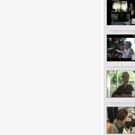
3
2
3
2