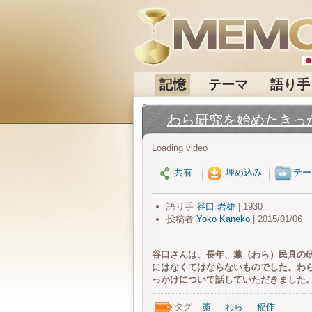
記憶
テーマ
語り手
わら研究を始めたきっ
Loading video
共有
埋め込み
テー
語り手
谷口 岩雄
| 1930
投稿者
Yoko Kaneko
| 2015/01/06
谷口さんは、長年、藁（わら）民具の
にはなくてはならないものでした。わ
っかけについて話していただきました
タグ
藁
わら
稲作