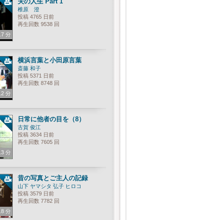
夫の人生 Part 1
椎原 澄
投稿 4765 日前
再生回数 9538 回
.7 分
横浜言葉と小田原言葉
斎藤 和子
投稿 5371 日前
再生回数 8748 回
.2 分
日常に他者の目を（8）
古賀 俊江
投稿 3634 日前
再生回数 7605 回
.3 分
昔の写真とご主人の記録
山下 ヤマシタ 弘子 ヒロコ
投稿 3579 日前
再生回数 7782 回
.8 分