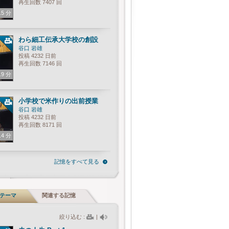
再生回数 7407 回
.5 分
わら細工伝承大学校の創設
谷口 岩雄
投稿 4232 日前
再生回数 7146 回
.9 分
小学校で米作りの出前授業
谷口 岩雄
投稿 4232 日前
再生回数 8171 回
.4 分
記憶をすべて見る
テーマ
関連する記憶
絞り込む :
|