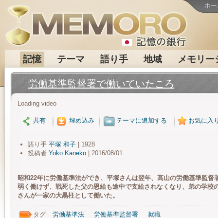
ホー
記憶
テーマ
語り手
地域
メモリー
労働基準監督署で働いていたころ
Loading video
共有
埋め込み
テーマに追加する
お気に入
語り手
平塚 和子
| 1928
投稿者
Yoko Kaneko
| 2016/08/01
昭和22年に労働基準法ができ、平塚さんは翌年、高山の労働基準監督
弱く働けず、戦死した父の恩給も途中で支給されなくなり、弟の学校
さんが一家の大黒柱として働いた。
タグ
労働基準法
労働基準監督署
就職