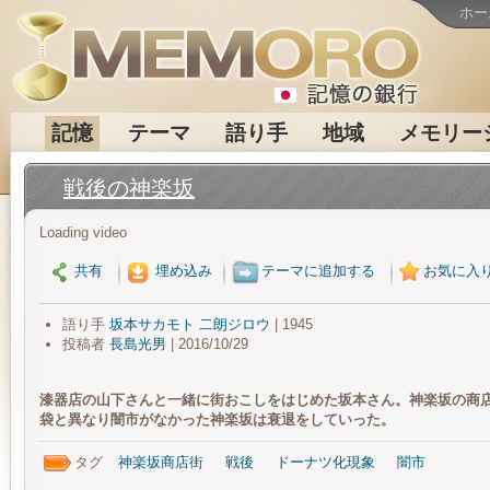
ホー
記憶
テーマ
語り手
地域
メモリー
戦後の神楽坂
Loading video
共有
埋め込み
テーマに追加する
お気に入
語り手
坂本サカモト 二朗ジロウ
| 1945
投稿者
長島光男
| 2016/10/29
漆器店の山下さんと一緒に街おこしをはじめた坂本さん。神楽坂の商
袋と異なり闇市がなかった神楽坂は衰退をしていった。
タグ
神楽坂商店街
戦後
ドーナツ化現象
闇市