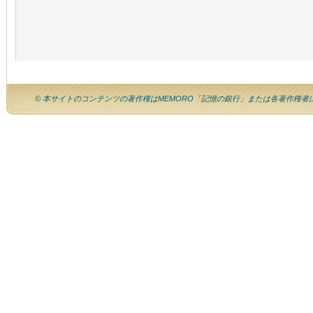
© 本サイトのコンテンツの著作権はMEMORO「記憶の銀行」または各著作権者