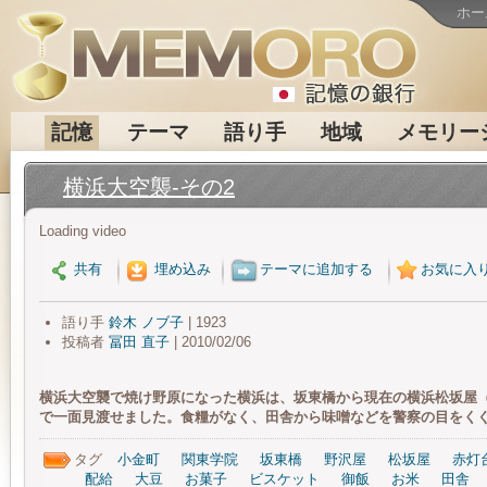
ホー
記憶
テーマ
語り手
地域
メモリー
横浜大空襲-その2
Loading video
共有
埋め込み
テーマに追加する
お気に入
語り手
鈴木 ノブ子
| 1923
投稿者
冨田 直子
| 2010/02/06
横浜大空襲で焼け野原になった横浜は、坂東橋から現在の横浜松坂屋
で一面見渡せました。食糧がなく、田舎から味噌などを警察の目をく
タグ
小金町
関東学院
坂東橋
野沢屋
松坂屋
赤灯
配給
大豆
お菓子
ビスケット
御飯
お米
田舎