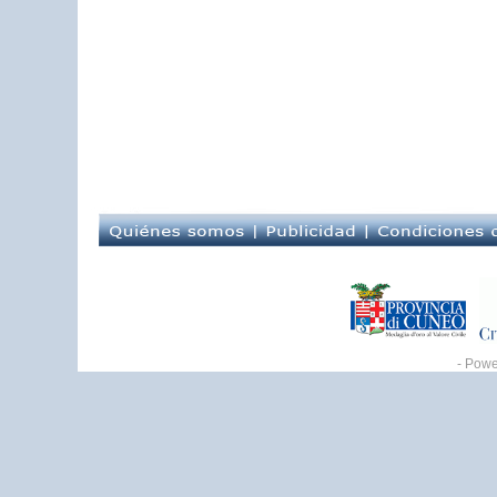
- Pow