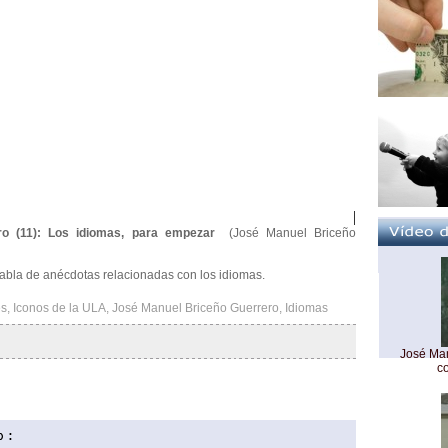
|
o (11): Los idiomas, para empezar
(José Manuel Briceño
abla de anécdotas relacionadas con los idiomas.
es
,
Iconos de la ULA
,
José Manuel Briceño Guerrero
,
Idiomas
José Man
c