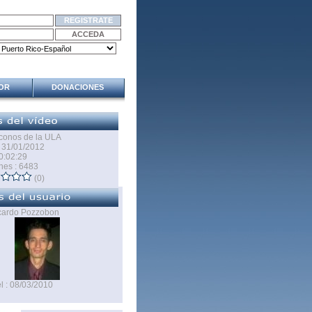
SOR
DONACIONES
Iconos de la ULA
: 31/01/2012
0:02:29
nes : 6483
(0)
icardo Pozzobon
l : 08/03/2010