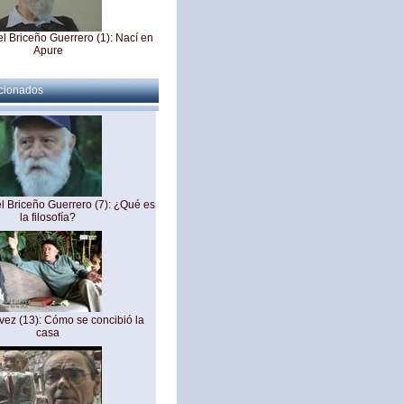
 Briceño Guerrero (1): Nací en
Apure
acionados
 Briceño Guerrero (3): El mar y
la montaña
 Briceño Guerrero (7): ¿Qué es
la filosofía?
nuel Briceño Guerrero (4):
uentro conmigo mismo
vez (13): Cómo se concibió la
casa