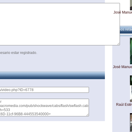
José Manuel
Videos rel
José Manuel
esario estar registrado.
José Manuel
José Ma
Enc
Raúl Esté