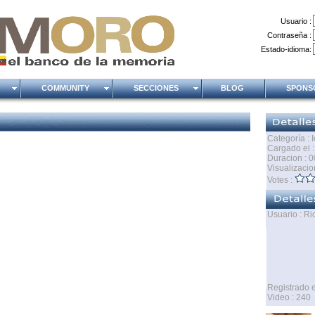
Usuario :
Contraseña :
Estado-idioma:
O
COMMUNITY
SECCIONES
BLOG
SPON
Categoría : 
Cargado el 
Duracion : 0
Visualizacio
Votes :
Usuario : R
Registrado e
Video : 240