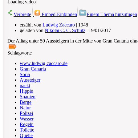
Loading video
Verbreite
Embed-Einbinden
Einem Thema hinzufügen
erzählt von
Ludwig Zaccaro
| 1948
geladen von
Nikolai C. C. Schulz
| 19/01/2017
Der Alltag unter 50 Aussteigern in der Mitte von Gran Canaria ohn
Schlagworte
www.ludwig-zaccaro.de
Gran Canaria
Soria
Aussteiger
nackt
Hippie
Spanien
Berge
Natur
Polizei
Wasser
Regeln
Toilette
Quelle