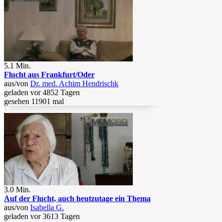
5.1 Min.
Flucht aus Frankfurt/Oder
aus/von
Dr. med. Achim Hendrischk
geladen vor 4852 Tagen
gesehen 11901 mal
3.0 Min.
Auf der Flucht, auch heutzutage ein Thema
aus/von
Isabella G.
geladen vor 3613 Tagen