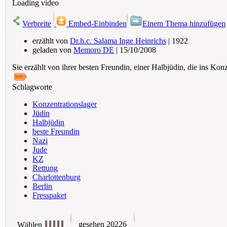
Loading video
Verbreite
Embed-Einbinden
Einem Thema hinzufügen
erzählt von
Dr.h.c. Salama Inge Heinrichs
| 1922
geladen von
Memoro DE
| 15/10/2008
Sie erzählt von ihrer besten Freundin, einer Halbjüdin, die ins Kon
Schlagworte
Konzentrationslager
Jüdin
Halbjüdin
beste Freundin
Nazi
Jude
KZ
Rettung
Charlottenburg
Berlin
Fresspaket
gesehen 20226
Wählen