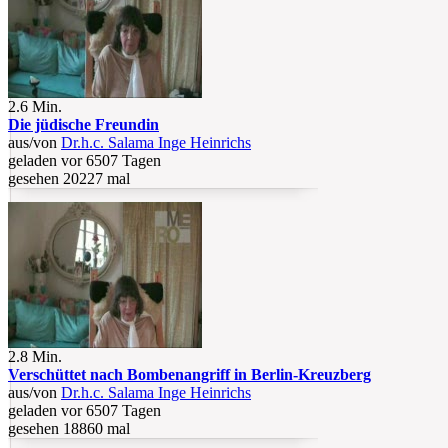
2.6 Min.
Die jüdische Freundin
aus/von
Dr.h.c. Salama Inge Heinrichs
geladen vor 6507 Tagen
gesehen 20227 mal
2.8 Min.
Verschüttet nach Bombenangriff in Berlin-Kreuzberg
aus/von
Dr.h.c. Salama Inge Heinrichs
geladen vor 6507 Tagen
gesehen 18860 mal