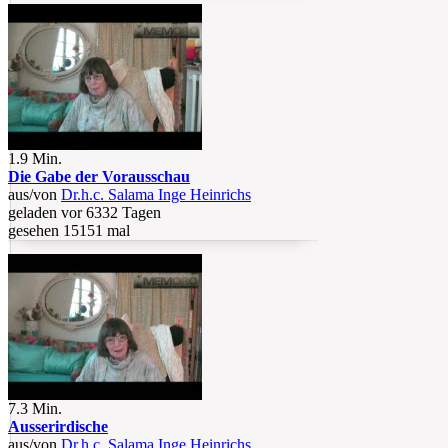
1.9 Min.
Die Gabe der Vorausschau
aus/von
Dr.h.c. Salama Inge Heinrichs
geladen vor 6332 Tagen
gesehen 15151 mal
7.3 Min.
Ausserirdische
aus/von
Dr.h.c. Salama Inge Heinrichs