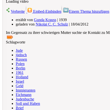
Loading video
Verbreite
Embed-Einbinden
Einem Thema hinzufügen
erzählt von
Gunda Krauss
| 1939
geladen von
Nikolai C. C. Schulz
| 18/04/2012
Im Gegensatz zu ihrer schwierigen Mutter suchte sie Kontakt zu M
Schlagworte
Jude
jüdisch
Russen
Polen
Berlin
1961
Holland
Israel
Geld
Immigranten
Eichmann
Judenbuche
Soll und Haben
Brief