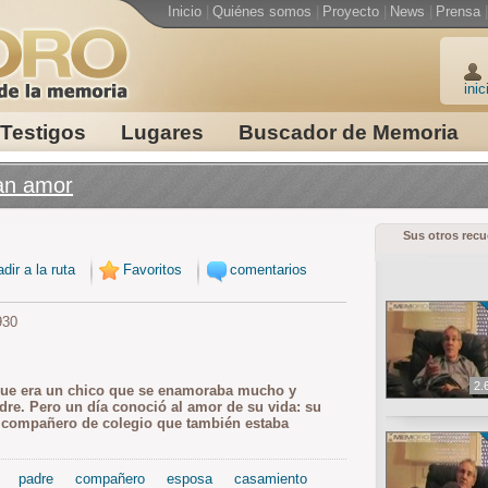
Inicio
|
Quiénes somos
|
Proyecto
|
News
|
Prensa
|
inic
Testigos
Lugares
Buscador de Memoria
an amor
Sus otros rec
dir a la ruta
Favoritos
comentarios
930
2.
que era un chico que se enamoraba mucho y
dre. Pero un día conoció al amor de su vida: su
n compañero de colegio que también estaba
padre
compañero
esposa
casamiento