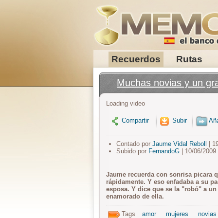
Recuerdos
Rutas
Muchas novias y un gr
Loading video
Compartir
Subir
Aña
Contado por
Jaume Vidal Reboll
| 1
Subido por
FernandoG
| 10/06/2009
Jaume recuerda con sonrisa picara 
rápidamente. Y eso enfadaba a su pa
esposa. Y dice que se la "robó" a u
enamorado de ella.
Tags
amor
mujeres
novias