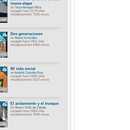
nueva etapa
de
Tesa Almagro Rico
cargado hace 5170 días
visualizaciones 7225 veces
8 min
Dos generaciones
de
María González
cargado hace 4811 días
visualizaciones 6462 veces
9 min
Mi vida social
de
Andrés Garrido Ruiz
cargado hace 5682 días
visualizaciones 8102 veces
3 min
El aislamiento y el trueque
de
Álvaro Ortiz de Zárate
cargado hace 5865 días
visualizaciones 7838 veces
5 min