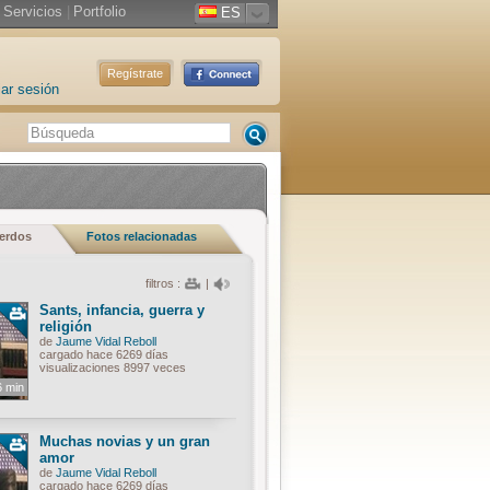
Servicios
|
Portfolio
ES
Regístrate
iar sesión
uerdos
Fotos relacionadas
filtros :
|
Sants, infancia, guerra y
religión
de
Jaume Vidal Reboll
cargado hace 6269 días
visualizaciones 8997 veces
6 min
Muchas novias y un gran
amor
de
Jaume Vidal Reboll
cargado hace 6269 días