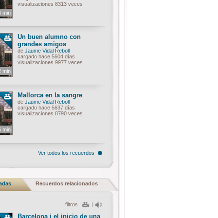
visualizaciones 8313 veces
6 min
Un buen alumno con
grandes amigos
de
Jaume Vidal Reboll
cargado hace 5604 días
visualizaciones 9977 veces
2 min
Mallorca en la sangre
de
Jaume Vidal Reboll
cargado hace 5637 días
visualizaciones 8790 veces
6 min
Ver todos los recuerdos
nadas
Recuerdos relacionados
filtros :
|
Barcelona i el inicio de una