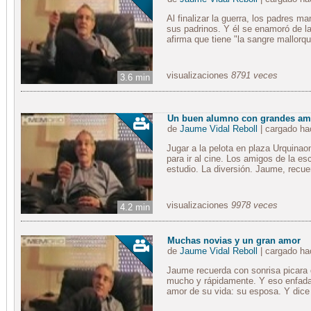
Al finalizar la guerra, los padres m
sus padrinos. Y él se enamoró de la
afirma que tiene "la sangre mallorqu
visualizaciones
8791 veces
3.6 min
Un buen alumno con grandes am
de
Jaume Vidal Reboll
| cargado h
Jugar a la pelota en plaza Urquina
para ir al cine. Los amigos de la es
estudio. La diversión. Jaume, recue
visualizaciones
9978 veces
4.2 min
Muchas novias y un gran amor
de
Jaume Vidal Reboll
| cargado h
Jaume recuerda con sonrisa picara
mucho y rápidamente. Y eso enfadab
amor de su vida: su esposa. Y dice