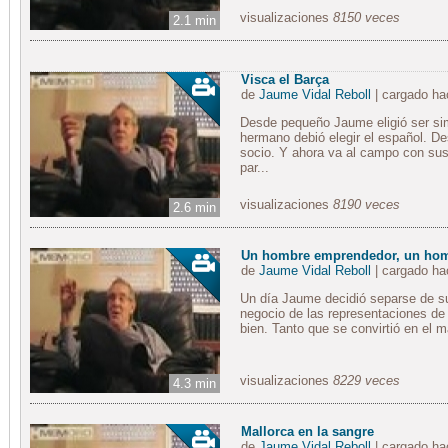
visualizaciones
8150 veces
2.1 min
Visca el Barça
de
Jaume Vidal Reboll
| cargado h
Desde pequeño Jaume eligió ser sim
hermano debió elegir el español. De
socio. Y ahora va al campo con sus
par...
visualizaciones
8190 veces
2.6 min
Un hombre emprendedor, un hom
de
Jaume Vidal Reboll
| cargado h
Un día Jaume decidió separse de s
negocio de las representaciones de 
bien. Tanto que se convirtió en el 
visualizaciones
8229 veces
4.3 min
Mallorca en la sangre
de
Jaume Vidal Reboll
| cargado h