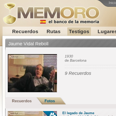
Inici
Recuerdos
Rutas
Testigos
Lugare
Jaume Vidal Reboll
1930
de
Barcelona
9 Recuerdos
Recuerdos
Fotos
El legado de Jaume