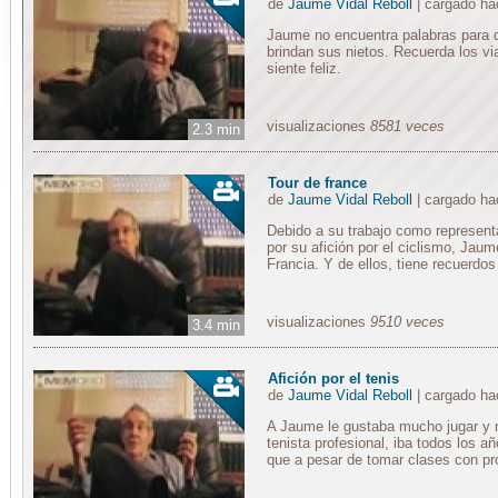
de
Jaume Vidal Reboll
| cargado h
Jaume no encuentra palabras para des
brindan sus nietos. Recuerda los vi
siente feliz.
visualizaciones
8581 veces
2.3 min
Tour de france
de
Jaume Vidal Reboll
| cargado h
Debido a su trabajo como represen
por su afición por el ciclismo, Jau
Francia. Y de ellos, tiene recuerdos
visualizaciones
9510 veces
3.4 min
Afición por el tenis
de
Jaume Vidal Reboll
| cargado h
A Jaume le gustaba mucho jugar y m
tenista profesional, iba todos los 
que a pesar de tomar clases con pro