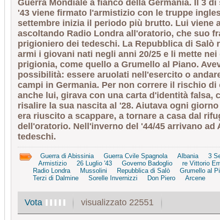
Guerra Mondiale a fianco della Germania. Il 3 di
'43 viene firmato l'armistizio con le truppe ingles
settembre inizia il periodo più brutto. Lui viene 
ascoltando Radio Londra all'oratorio, che suo fr
prigioniero dei tedeschi. La Repubblica di Salò 
armi i giovani nati negli anni 20/25 e li mette nei
prigionia, come quello a Grumello al Piano. Av
possibilità: essere aruolati nell'esercito o andar
campi in Germania. Per non correre il rischio di
anche lui, girava con una carta d'identità falsa,
risalire la sua nascita al '28. Aiutava ogni giorn
era riuscito a scappare, a tornare a casa dal rifu
dell'oratorio. Nell'inverno del '44/45 arrivano ad
tedeschi.
Guerra di Abissinia
Guerra Cvile Spagnola
Albania
3 S
Armistizio
26 Luglio '43
Governo Badoglio
re Vittorio E
Radio Londra
Mussolini
Repubblica di Salò
Grumello al P
Terzi di Dalmine
Sorelle Invernizzi
Don Piero
Arcene
visualizzato 22551
Vota