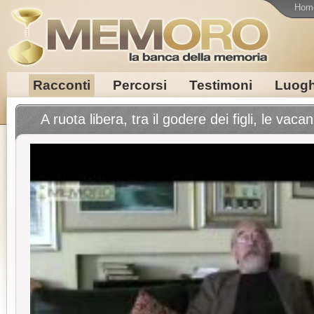
Hom
Racconti
Percorsi
Testimoni
Luogh
A ruota libera, tra il godere dei figli, le vacan