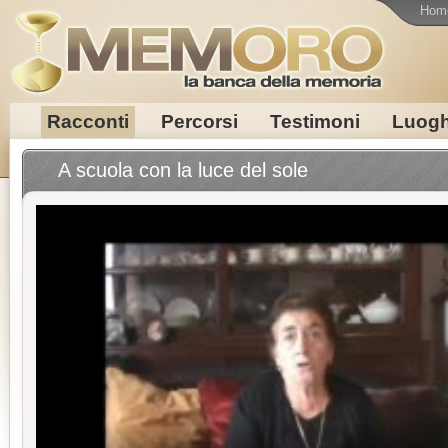
Hom
Racconti
Percorsi
Testimoni
Luogh
A scuola con la luce del sole