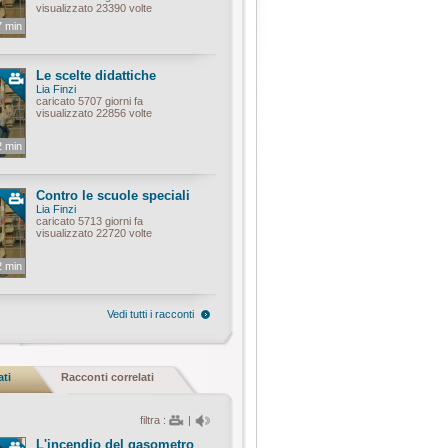
visualizzato 23390 volte
7 min
Le scelte didattiche
Lia Finzi
caricato 5707 giorni fa
visualizzato 22856 volte
2 min
Contro le scuole speciali
Lia Finzi
caricato 5713 giorni fa
visualizzato 22720 volte
2 min
Vedi tutti i racconti
ati
Racconti correlati
filtra :
|
L'incendio del gasometro