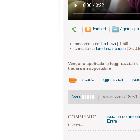
Embed
Aggiungi a
raccontato da
Lia Finzi
| 1940
caricato da
loredana spadon
| 26/03
Vengono applicate le leggi razziali e
trauma insopportabile
scuola
leggi razziali
fasci
visualizzato 18059
Vota
COMMENTO
lascia un comment
Entra
0 inseriti