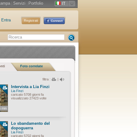
tampa
|
Servizi
|
Portfolio
IT
Entra
Registrati
onti
Foto correlate
filtra :
|
Intervista a Lia Finzi
Lia Finzi
caricato 5708 giorni fa
visualizzato 27423 volte
5 min
Lo sbandamento del
dopoguerra
Lia Finzi
caricato 5702 giorni fa