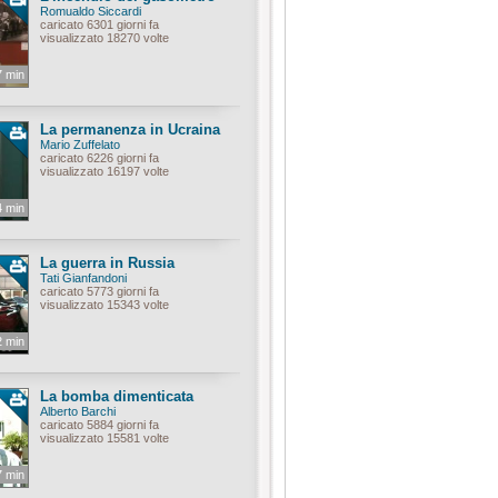
Romualdo Siccardi
caricato 6301 giorni fa
visualizzato 18270 volte
7 min
La permanenza in Ucraina
Mario Zuffelato
caricato 6226 giorni fa
visualizzato 16197 volte
4 min
La guerra in Russia
Tati Gianfandoni
caricato 5773 giorni fa
visualizzato 15343 volte
2 min
La bomba dimenticata
Alberto Barchi
caricato 5884 giorni fa
visualizzato 15581 volte
7 min