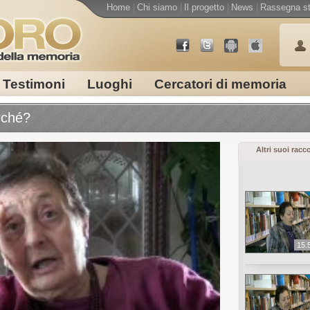
Home
|
Chi siamo
|
Il progetto
|
News
|
Rassegna s
Testimoni
Luoghi
Cercatori di memoria
rché?
Altri suoi racc
15.