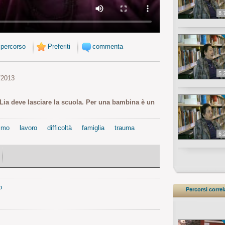
8.
 percorso
Preferiti
commenta
5.
/2013
 Lia deve lasciare la scuola. Per una bambina è un
smo
lavoro
difficoltà
famiglia
trauma
6.
o
Percorsi correl