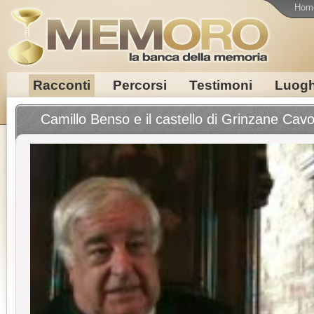
Hom
Racconti
Percorsi
Testimoni
Luogh
Camillo Benso e il castello di Grinzane Cavo