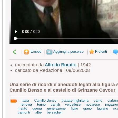
Embed
Aggiungi a percorso
Preferiti
raccontato da
Alfredo Boratto
| 1942
caricato da Redazione | 09/06/2008
Una serie di ricordi e aneddoti legati alla figura 
Camillo Benso e al castello di Grinzane Cavour
Italia
Camillo Benso
trattato Inghilterra
carne
carbon
ferrovia
torino
canali
vercellese
novarese
irrigazio
marito
guerra
generazione
figlio
grano
fagiano
ric
tramonti
albe
bersaglieri