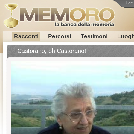
Hom
Racconti
Percorsi
Testimoni
Luogh
Castorano, oh Castorano!