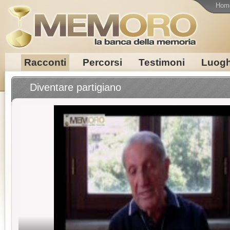
Hom
Racconti
Percorsi
Testimoni
Luogh
Diventare partigiano