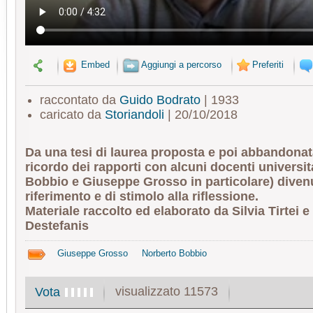
Embed
Aggiungi a percorso
Preferiti
raccontato da
Guido Bodrato
| 1933
caricato da
Storiandoli
| 20/10/2018
Da una tesi di laurea proposta e poi abbandonata
ricordo dei rapporti con alcuni docenti universit
Bobbio e Giuseppe Grosso in particolare) divenut
riferimento e di stimolo alla riflessione.
Materiale raccolto ed elaborato da Silvia Tirtei 
Destefanis
Giuseppe Grosso
Norberto Bobbio
visualizzato 11573
Vota