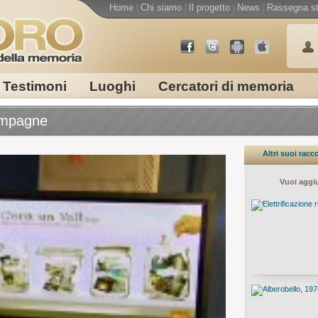
Home
|
Chi siamo
|
Il progetto
|
News
|
Rassegna s
Testimoni
Luoghi
Cercatori di memoria
campagne
Altri suoi racc
Vuoi aggi