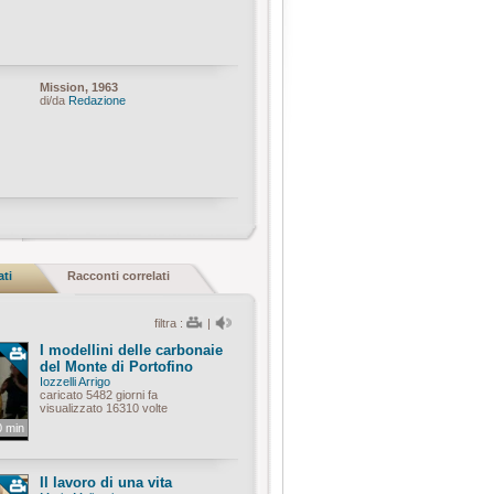
Mission, 1963
di/da
Redazione
ati
Racconti correlati
filtra :
|
I modellini delle carbonaie
del Monte di Portofino
Iozzelli Arrigo
caricato 5482 giorni fa
visualizzato 16310 volte
0 min
Il lavoro di una vita