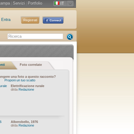
tampa
|
Servizi
|
Portfolio
IT
Entra
Registrati
onti
Foto correlate
ungere una foto a questo racconto?
Proponi un tuo scatto
Elettrificazione rurale
di/da
Redazione
Alberobello, 1976
di/da
Redazione