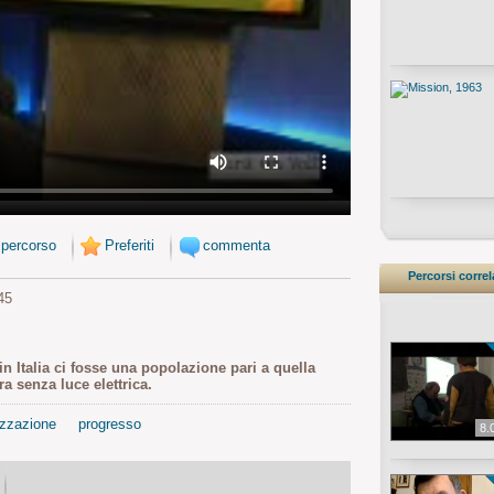
 percorso
Preferiti
commenta
Percorsi correl
45
n Italia ci fosse una popolazione pari a quella
ra senza luce elettrica.
izzazione
progresso
8.