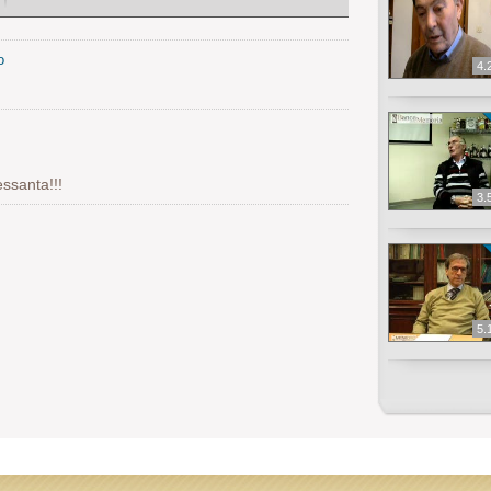
o
4.
ssanta!!!
3.
5.