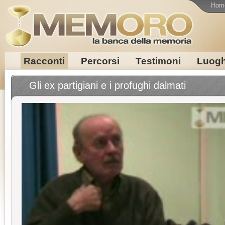
Hom
Racconti
Percorsi
Testimoni
Luogh
Gli ex partigiani e i profughi dalmati