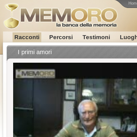
Hom
Racconti
Percorsi
Testimoni
Luogh
I primi amori