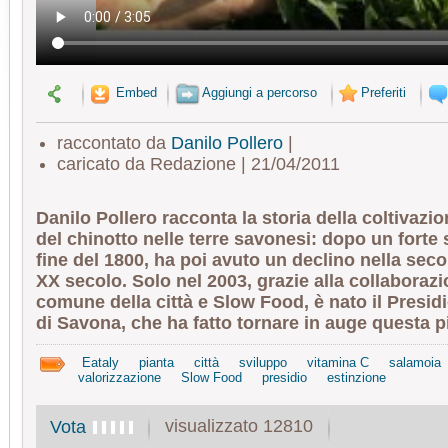
Embed
Aggiungi a percorso
Preferiti
raccontato da
Danilo Pollero
|
caricato da Redazione | 21/04/2011
Danilo Pollero racconta la storia della coltivazio
del chinotto nelle terre savonesi: dopo un forte 
fine del 1800, ha poi avuto un declino nella sec
XX secolo. Solo nel 2003, grazie alla collaborazio
comune della città e Slow Food, è nato il Presid
di Savona, che ha fatto tornare in auge questa p
Eataly
pianta
città
sviluppo
vitamina C
salamoia
valorizzazione
Slow Food
presidio
estinzione
visualizzato 12810
Vota