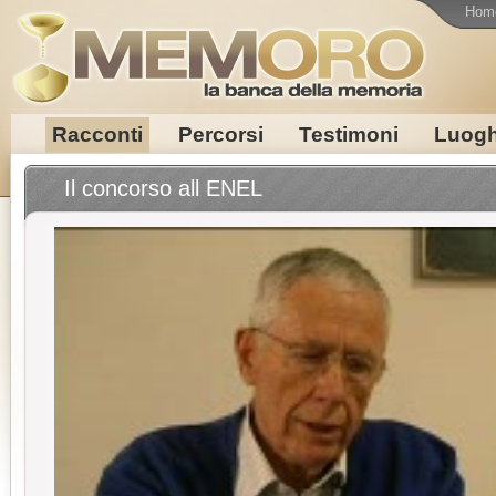
Hom
Racconti
Percorsi
Testimoni
Luogh
Il concorso all ENEL