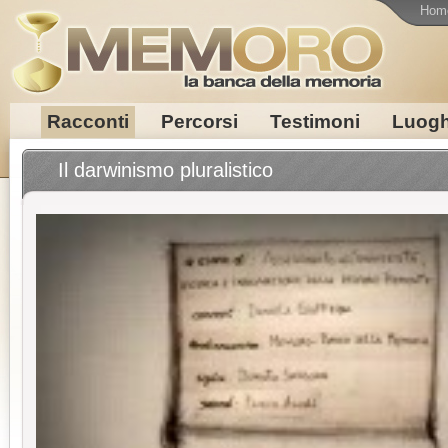
Hom
Racconti
Percorsi
Testimoni
Luogh
Il darwinismo pluralistico