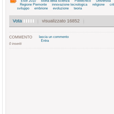
Esof 2010
storia della scienza
Politecnico
Università
Regione Piemonte
innovazione tecnologica
religione
cri
sviluppo
embrione
evoluzione
teoria
visualizzato 16852
Vota
COMMENTO
lascia un commento
Entra
0 inseriti