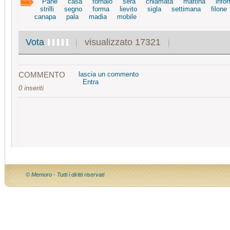
Pane
casa
fornaio
sera
chiamata
mattina
infor
strilli
segno
forma
lievito
sigla
settimana
filone
canapa
pala
madia
mobile
visualizzato 17321
Vota
COMMENTO
lascia un commento
Entra
0 inseriti
© Memoro - Tutti i diritti riservati