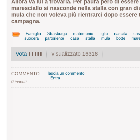
Allora va lui a trovarla. Per paura però di essere
maresciallo si nasconde nella stalla con gran di
mula che non voleva più rientrarci dopo essere t
campagna.
Famiglia
Strasburgo
matrimonio
figlio
nascita
ca
suocera
partoriente
casa
stalla
mula
botte
mare
visualizzato 16318
Vota
COMMENTO
lascia un commento
Entra
0 inseriti