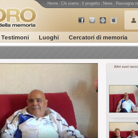
Home
|
Chi siamo
|
Il progetto
|
News
|
Rassegna s
Testimoni
Luoghi
Cercatori di memoria
Altri suoi racc
7.