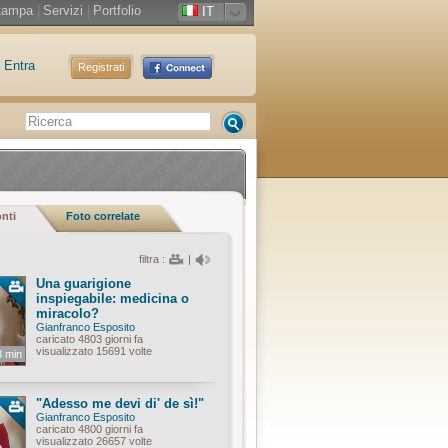
tampa
|
Servizi
|
Portfolio
IT
Entra
Registrati
onti
Foto correlate
filtra :
|
Una guarigione
inspiegabile: medicina o
miracolo?
Gianfranco Esposito
caricato 4803 giorni fa
visualizzato 15691 volte
3 min
"Adesso me devi di' de sì!"
Gianfranco Esposito
caricato 4800 giorni fa
visualizzato 26657 volte