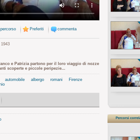
4.
 percorso
Preferiti
commenta
 1943
1.
nco e Patrizia partono per il loro viaggio di nozze
nti scoperte e piccole peripezie...
automobile
albergo
romani
Firenze
7.
nio
Percorsi correl
o