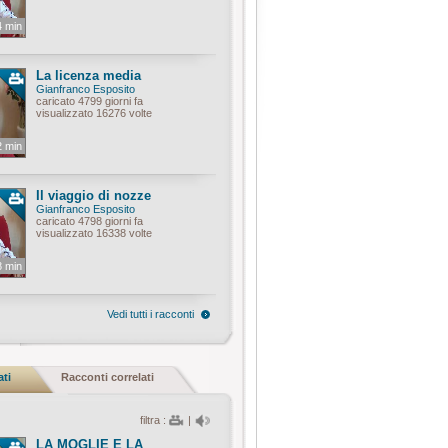
4 min
La licenza media
Gianfranco Esposito
caricato 4799 giorni fa
visualizzato 16276 volte
2 min
Il viaggio di nozze
Gianfranco Esposito
caricato 4798 giorni fa
visualizzato 16338 volte
8 min
Vedi tutti i racconti
ati
Racconti correlati
filtra :
|
LA MOGLIE E LA