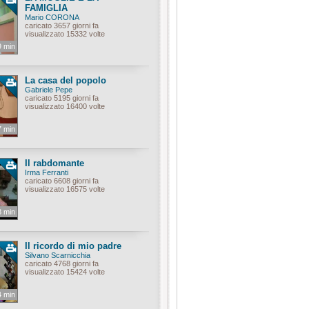
FAMIGLIA
Mario CORONA
caricato 3657 giorni fa
visualizzato 15332 volte
9 min
La casa del popolo
Gabriele Pepe
caricato 5195 giorni fa
visualizzato 16400 volte
7 min
Il rabdomante
Irma Ferranti
caricato 6608 giorni fa
visualizzato 16575 volte
8 min
Il ricordo di mio padre
Silvano Scarnicchia
caricato 4768 giorni fa
visualizzato 15424 volte
4 min