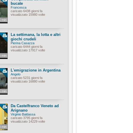
bucate
Francesca
caricato 6438 giorni fa
visualizzato 15980 volte
5 min
La settimana, la lotta e altri
giochi crudeli
Pierina Casazza
caricato 6444 giorni fa
visualizzato 17917 volte
5 min
L'emigrazione in Argentina
Angelo
caricato 5231 giorni fa
visualizzato 16880 volte
6 min
Da Castelfranco Veneto ad
Arignano
Virginio Baldassa
caricato 3795 giorni fa
visualizzato 14229 volte
8 min