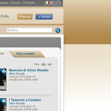
tampa
|
Servizi
|
Portfolio
IT
Entra
Registrati
onti
Foto correlate
filtra :
|
Memorie di Silvio Revello
Silvio Revello
caricato 5176 giorni fa
visualizzato 15645 volte
8 min
I Tedeschi a Centallo
Silvio Revello
caricato 5176 giorni fa
visualizzato 16149 volte