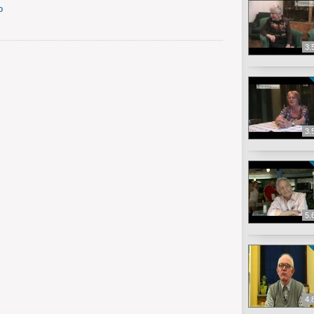
o
3.
3.
5.
4.