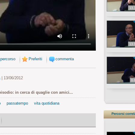
13.
13.
 percorso
Preferiti
commenta
a
| 13/06/2012
0.
isodio: in cerca di quaglie con amici...
o
passatempo
vita quotidiana
Percorsi correl