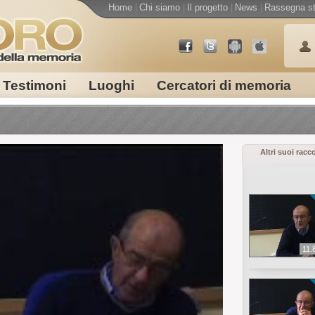
Home
|
Chi siamo
|
Il progetto
|
News
|
Rassegna s
Testimoni
Luoghi
Cercatori di memoria
Altri suoi racc
11.