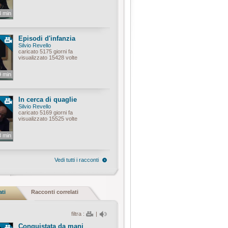
3 min
Episodi d'infanzia
Silvio Revello
caricato 5175 giorni fa
visualizzato 15428 volte
9 min
In cerca di quaglie
Silvio Revello
caricato 5169 giorni fa
visualizzato 15525 volte
8 min
Vedi tutti i racconti
ati
Racconti correlati
filtra :
|
Conquistata da mani