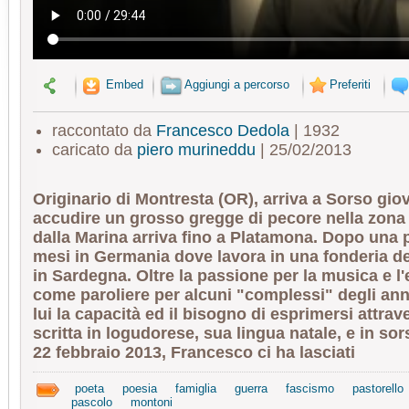
Embed
Aggiungi a percorso
Preferiti
raccontato da
Francesco Dedola
| 1932
caricato da
piero murineddu
| 25/02/2013
Originario di Montresta (OR), arriva a Sorso gi
accudire un grosso gregge di pecore nella zona
dalla Marina arriva fino a Platamona. Dopo una p
mesi in Germania dove lavora in una fonderia del
in Sardegna. Oltre la passione per la musica e l
come paroliere per alcuni "complessi" degli anni
lui la capacità ed il bisogno di esprimersi attrav
scritta in logudorese, sua lingua natale, e in so
22 febbraio 2013, Francesco ci ha lasciati
poeta
poesia
famiglia
guerra
fascismo
pastorello
pascolo
montoni