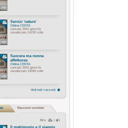
1 min
Servizi 'nature'
Oldina CENTA
caricato 3942 giorni fa
visualizzato 14230 volte
4 min
Suocera ma nonna
affettuosa
Oldina CENTA
caricato 3942 giorni fa
visualizzato 14098 volte
8 min
Vedi tutti i racconti
ati
Racconti correlati
filtra :
|
Il matrimonio e il viaggio