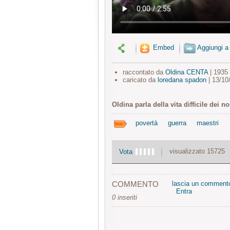
Embed
Aggiungi a
raccontato da
Oldina CENTA
| 1935
caricato da
loredana spadon
| 13/10
Oldina parla della vita difficile dei 
povertà
guerra
maestri
visualizzato 15725
Vota
COMMENTO
lascia un comment
Entra
0 inseriti