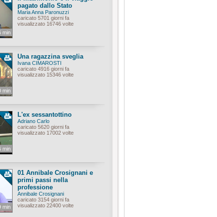
pagato dallo Stato
Maria Anna Paronuzzi
caricato 5701 giorni fa
visualizzato 16746 volte
6 min
Una ragazzina sveglia
Ivana CIMAROSTI
caricato 4916 giorni fa
visualizzato 15346 volte
0 min
L'ex sessantottino
Adriano Carlo
caricato 5620 giorni fa
visualizzato 17002 volte
6 min
01 Annibale Crosignani e
primi passi nella
professione
Annibale Crosignani
caricato 3154 giorni fa
visualizzato 22400 volte
9 min