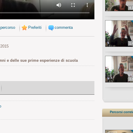
4.
 percorso
Preferiti
commenta
1.
/2015
nonni e delle sue prime esperienze di scuola
3.
o
Percorsi correl