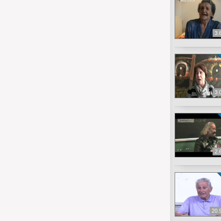
3.
3.
2.
20.