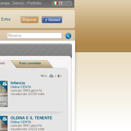
tampa
|
Servizi
|
Portfolio
IT
Entra
Registrati
onti
Foto correlate
filtra :
|
Infanzia
Oldina CENTA
caricato 3953 giorni fa
visualizzato 15726 volte
9 min
OLDINA E IL TENENTE
Oldina CENTA
caricato 3947 giorni fa
visualizzato 14123 volte