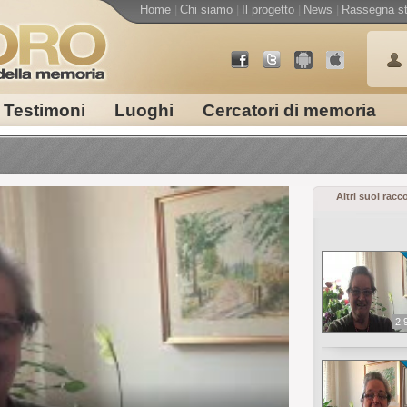
Home
|
Chi siamo
|
Il progetto
|
News
|
Rassegna s
Testimoni
Luoghi
Cercatori di memoria
Altri suoi racc
2.