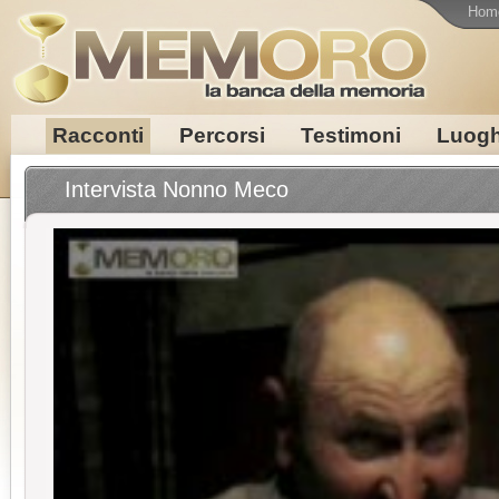
Hom
Racconti
Percorsi
Testimoni
Luogh
Intervista Nonno Meco