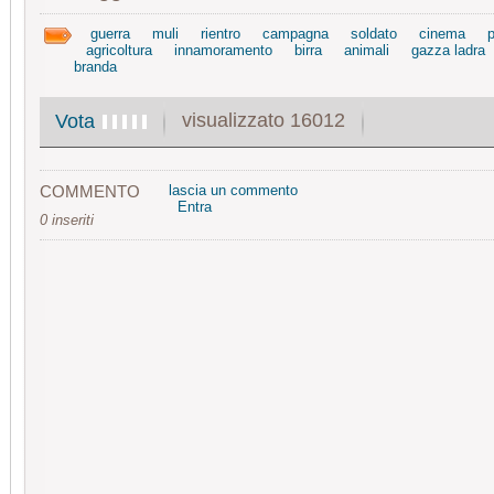
guerra
muli
rientro
campagna
soldato
cinema
agricoltura
innamoramento
birra
animali
gazza ladra
branda
visualizzato 16012
Vota
COMMENTO
lascia un commento
Entra
0 inseriti