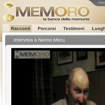
Hom
Racconti
Percorsi
Testimoni
Luogh
Intervista a Nonno Mecu