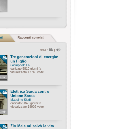
ati
Racconti correlati
filtra :
|
Tre generazioni di energia:
un Figlio
Giampaolo Lai
caricato 5810 giorni fa
visualizzato 17740 volte
9 min
Elettrica Sarda contro
Unione Sarda
Massimo Siddi
caricato 5840 giorni fa
visualizzato 18902 volte
5 min
Zio Mele mi salvò la vita