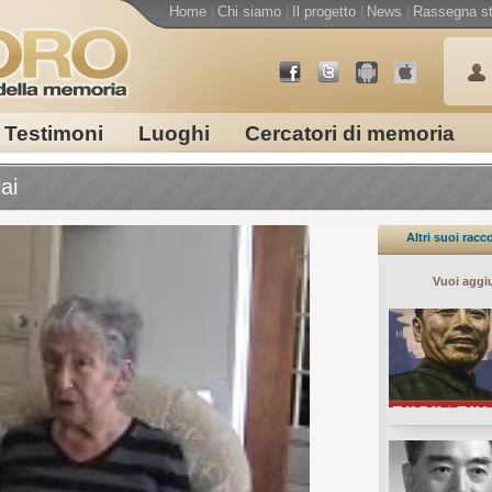
Home
|
Chi siamo
|
Il progetto
|
News
|
Rassegna s
Testimoni
Luoghi
Cercatori di memoria
ai
Altri suoi racc
Vuoi aggi