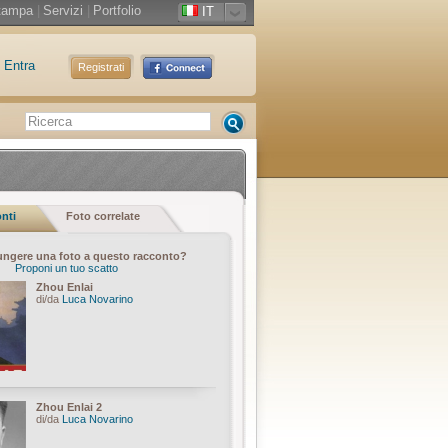
tampa
|
Servizi
|
Portfolio
IT
Entra
Registrati
onti
Foto correlate
ungere una foto a questo racconto?
Proponi un tuo scatto
Zhou Enlai
di/da
Luca Novarino
Zhou Enlai 2
di/da
Luca Novarino