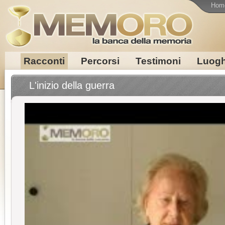
Hom
Racconti
Percorsi
Testimoni
Luogh
L'inizio della guerra