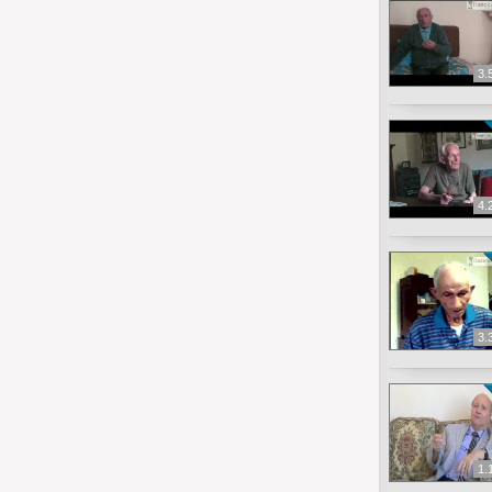
3.
4.
3.
1.