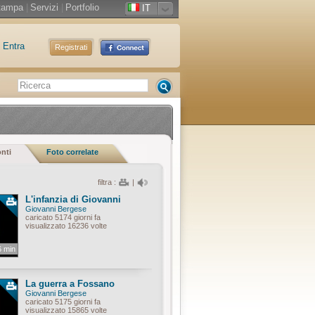
tampa
|
Servizi
|
Portfolio
IT
Entra
Registrati
onti
Foto correlate
filtra :
|
L'infanzia di Giovanni
Giovanni Bergese
caricato 5174 giorni fa
visualizzato 16236 volte
6 min
La guerra a Fossano
Giovanni Bergese
caricato 5175 giorni fa
visualizzato 15865 volte