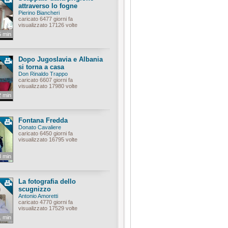
attraverso lo fogne
Pierino Biancheri
caricato 6477 giorni fa
visualizzato 17126 volte
5 min
Dopo Jugoslavia e Albania
si torna a casa
Don Rinaldo Trappo
caricato 6607 giorni fa
visualizzato 17980 volte
2 min
Fontana Fredda
Donato Cavaliere
caricato 6450 giorni fa
visualizzato 16795 volte
3 min
La fotografia dello
scugnizzo
Antonio Amoretti
caricato 4770 giorni fa
visualizzato 17529 volte
1 min