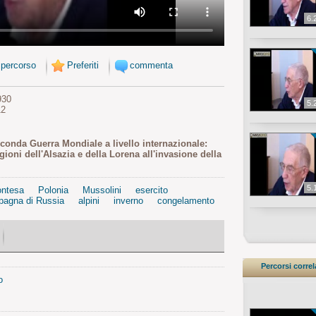
6.
 percorso
Preferiti
commenta
930
5.
12
econda Guerra Mondiale a livello internazionale:
gioni dell'Alsazia e della Lorena all'invasione della
5.
ontesa
Polonia
Mussolini
esercito
agna di Russia
alpini
inverno
congelamento
Percorsi correl
o