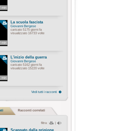
2 min
La scuola fascista
Giovanni Bergese
caricato 5175 giorni fa
visualizzato 16733 volte
2 min
L'inizio della guerra
Giovanni Bergese
caricato 5162 giorni fa
visualizzato 15220 volte
1 min
Vedi tutti i racconti
ati
Racconti correlati
filtra :
|
Scappato dalla prigione