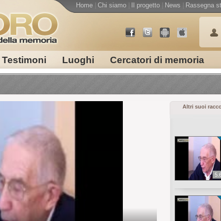
Home
|
Chi siamo
|
Il progetto
|
News
|
Rassegna s
Testimoni
Luoghi
Cercatori di memoria
Altri suoi racc
5.