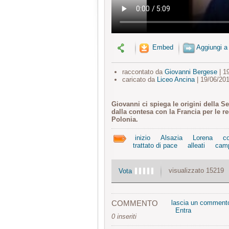
Embed
Aggiungi a
raccontato da
Giovanni Bergese
| 1
caricato da
Liceo Ancina
| 19/06/20
Giovanni ci spiega le origini della S
dalla contesa con la Francia per le re
Polonia.
inizio
Alsazia
Lorena
c
trattato di pace
alleati
camp
visualizzato 15219
Vota
COMMENTO
lascia un comment
Entra
0 inseriti